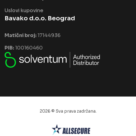
Uslovi kupovine
Bavako d.o.o. Beograd
Matični broj:
17144936
PIB:
100160460
2026 © Sva prava zadržana.