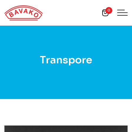
0
Transpore