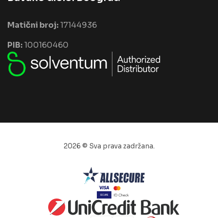
Matični broj:
17144936
PIB:
100160460
2026 © Sva prava zadržana.