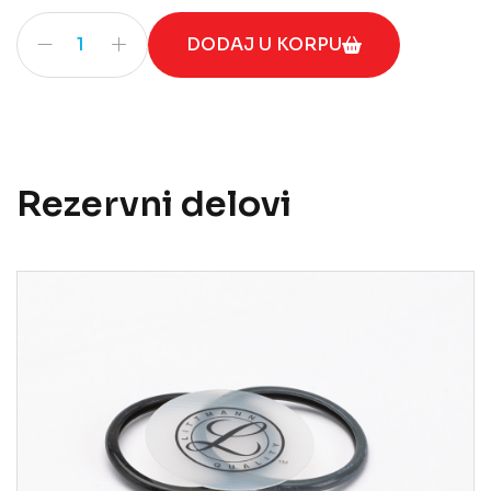
3M™ Littmann® Classic III™ količina
DODAJ U KORPU
Rezervni delovi