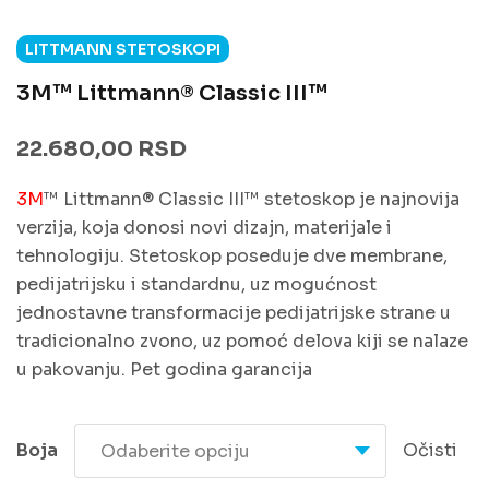
LITTMANN STETOSKOPI
3M™ Littmann® Classic III™
22.680,00
RSD
3M
™ Littmann® Classic III™ stetoskop je najnovija
verzija, koja donosi novi dizajn, materijale i
tehnologiju. Stetoskop poseduje dve membrane,
pedijatrijsku i standardnu, uz mogućnost
jednostavne transformacije pedijatrijske strane u
tradicionalno zvono, uz pomoć delova kiji se nalaze
u pakovanju. Pet godina garancija
Boja
Očisti