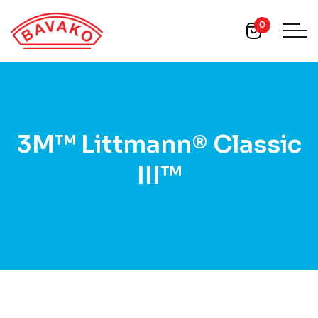
0
3M™ Littmann® Classic
III™