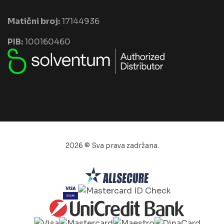
Matični broj:
17144936
PIB:
100160460
2026 © Sva prava zadržana.