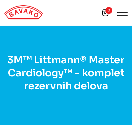
0
3M™ Littmann® Master
Cardiology™ - komplet
rezervnih delova