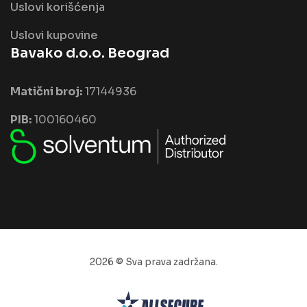
Uslovi korišćenja
Uslovi kupovine
Bavako d.o.o. Beograd
Matični broj:
17144936
PIB:
100160460
2026 © Sva prava zadržana.